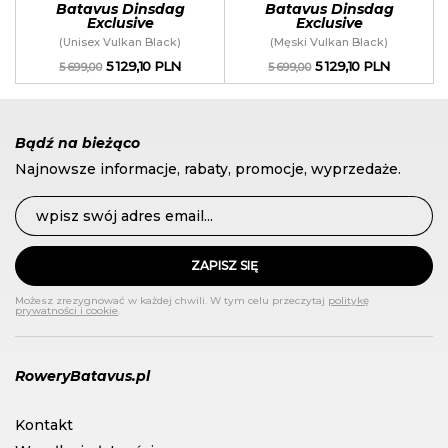
Batavus Dinsdag
Batavus Dinsdag
Exclusive
Exclusive
(Unisex Vulkan Black)
(Męski Vulkan Black)
5 129,10 PLN
5 129,10 PLN
5 699,00
5 699,00
Bądź na bieżąco
Najnowsze informacje, rabaty, promocje, wyprzedaże.
ZAPISZ SIĘ
Możesz zrezygnować w każdej chwili. W tym celu przeczytaj
politykę
prywatności i cookie
.
RoweryBatavus.pl
Kontakt