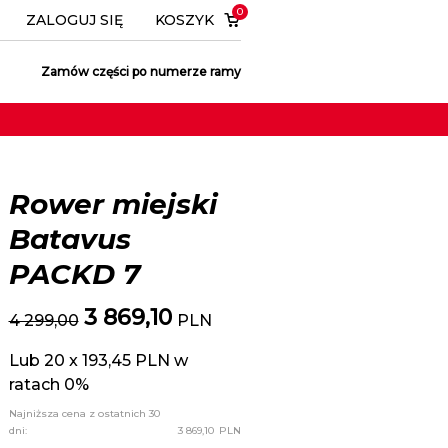
0
ZALOGUJ SIĘ
KOSZYK
Zamów części po numerze ramy
Rower miejski
Batavus
PACKD 7
3 869,10
4 299,00
PLN
Lub 20 x 193,45 PLN w
ratach 0%
Najniższa cena z ostatnich 30
dni:
3 869,10
PLN