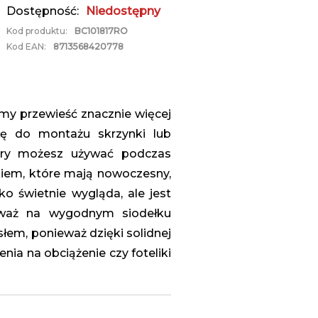
Dostępność:
Niedostępny
Kod produktu:
BC101817RO
Kod EAN:
8713568420778
y przewieść znacznie więcej
ię do montażu skrzynki lub
óry możesz używać podczas
kiem, które mają nowoczesny,
o świetnie wygląda, ale jest
ieważ na wygodnym siodełku
em, ponieważ dzięki solidnej
nia na obciążenie czy foteliki