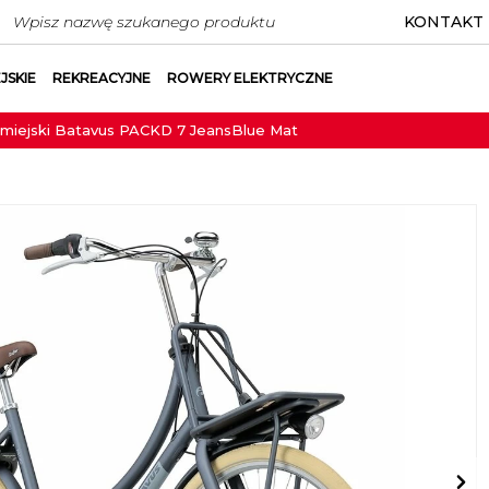
KONTAKT
JSKIE
REKREACYJNE
ROWERY ELEKTRYCZNE
miejski Batavus PACKD 7 JeansBlue Mat