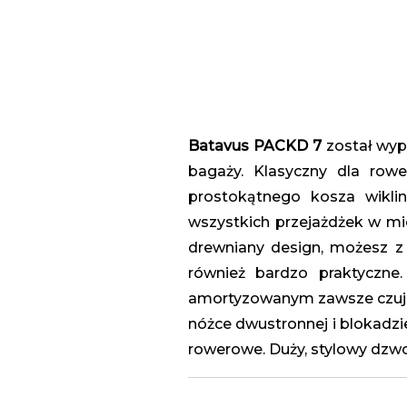
Batavus
PACKD 7
został wy
bagaży. Klasyczny dla row
prostokątnego kosza wikl
wszystkich przejażdżek w mi
drewniany design, możesz z 
również bardzo praktyczne
amortyzowanym zawsze czujes
nóżce dwustronnej i blokadzie
rowerowe. Duży, stylowy dzw