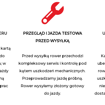
ERU
PRZEGLĄD I JAZDA TESTOWA
U
PRZED WYSYŁKĄ
 kartą
 do
Przed wysyłką rower przechodzi
Ka
, w
kompleksowy serwis i kontrolę pod
ube
każdy
kątem uszkodzeń mechanicznych.
row
łną
Przeprowadzamy jazdę próbną.
usz
prac
Rower wysyłamy złożony gotowy
ni
do jazdy.
dosta