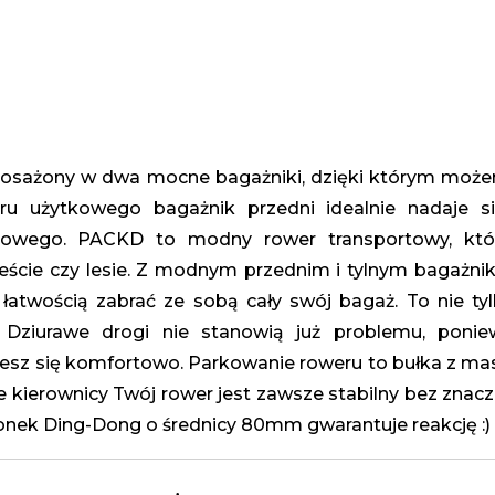
posażony w dwa mocne bagażniki, dzięki którym możem
eru użytkowego bagażnik przedni idealnie nadaje s
inowego. PACKD to m
odny rower transportowy, kt
eście czy lesie. Z modnym przednim i tylnym bagażni
łatwością zabrać ze sobą cały swój bagaż. To nie tylk
. Dziurawe drogi nie stanowią już problemu, pon
z się komfortowo. Parkowanie roweru to bułka z masł
 kierownicy Twój rower jest zawsze stabilny bez znacze
onek Ding-Dong o średnicy 80mm gwarantuje reakcję :)